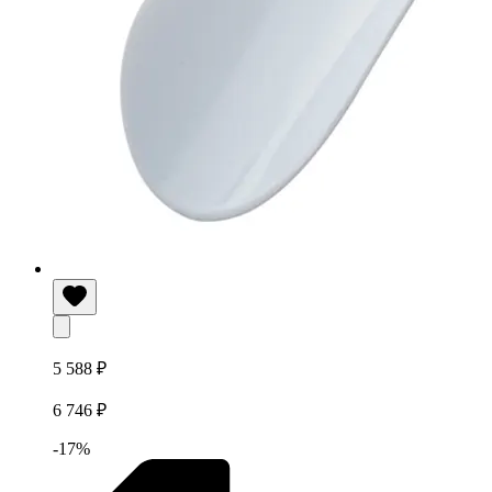
5 588 ₽
6 746 ₽
-17%