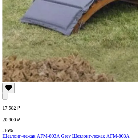
17 582 ₽
20 900 ₽
-16%
Шезлонг-лежак AFM-803A Grey
Шезлонг-лежак AFM-803A