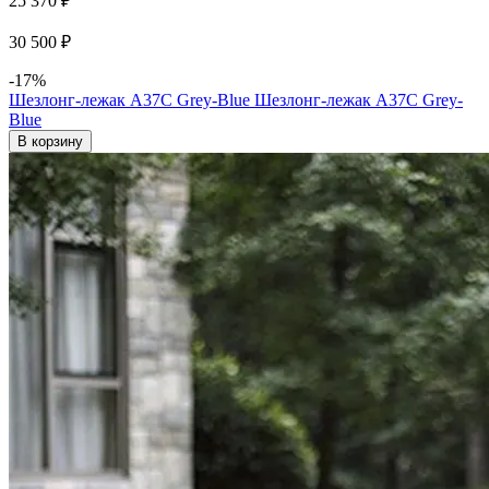
25 370 ₽
30 500 ₽
-17%
Шезлонг-лежак A37C Grey-Blue
Шезлонг-лежак A37C Grey-
Blue
В корзину