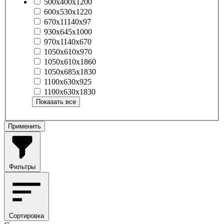
500х400х1200
600х530х1220
670х11140х97
930х645х1000
970х1140х670
1050х610х970
1050х610х1860
1050х685х1830
1100х630х925
1100х630х1830
Показать все
Применить
Фильтры
Сортировка