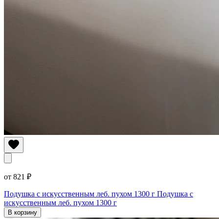
от 821 ₽
Подушка с искусственным леб. пухом 1300 г
Подушка с
искусственным леб. пухом 1300 г
В корзину