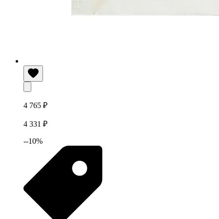
4 765 ₽
4 331 ₽
--10%