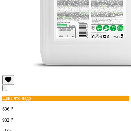
Цена что надо
636 ₽
932 ₽
-32%