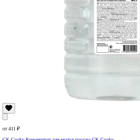
от 411 ₽
CK Cooky Концентрат для мытья посуды
CK Cooky