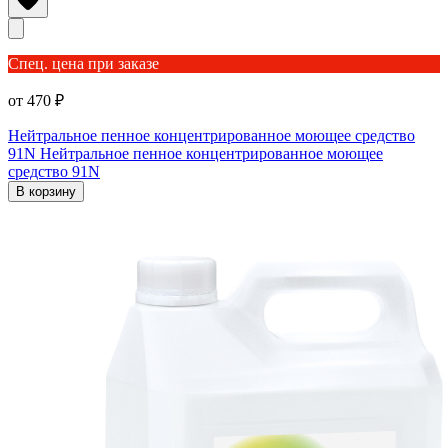
Спец. цена при заказе
от 470 ₽
Нейтральное пенное концентрированное моющее средство
91N
Нейтральное пенное концентрированное моющее
средство 91N
В корзину