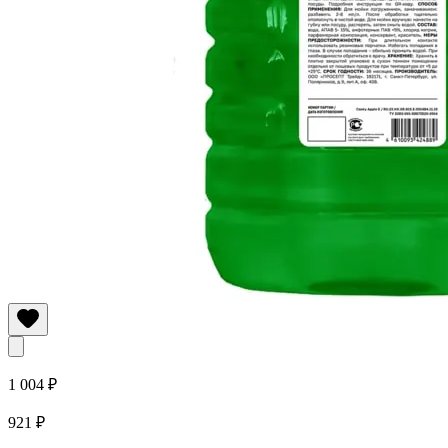
1 004 ₽
921 ₽