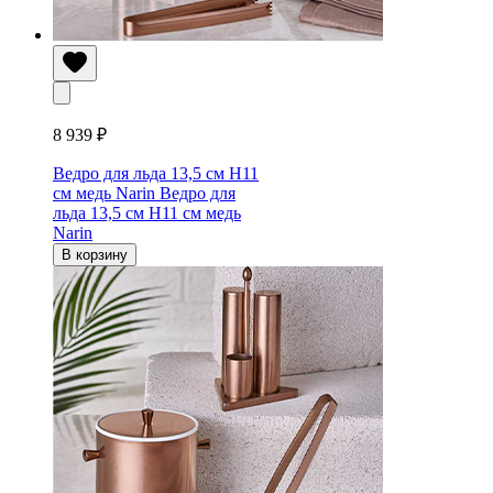
8 939 ₽
Ведро для льда 13,5 см H11
см медь Narin
Ведро для
льда 13,5 см H11 см медь
Narin
В корзину