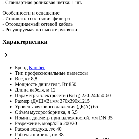
- Стандартная роликовая щетка: 1 шт.
Особенности и оснащение:
- Индикатор состояния фильтра
- Отсоединяемый сетевой кабель
- Регулируемая по высоте рукоятка
Характеристики
Бренд
Karcher
Тип
профессиональные пылесосы
Вес, кг
8,8
Мощность двигателя, Вт
850
Длина кабеля, м
12
Параметры электросети (В/Гц)
220-240/50-60
Размер (Д×Ш×В),мм
370х390x1215
Уровень звукового давления (дБ(А))
65
Объем мусоросборника, л
5,5
Номин. диаметр принадлежностей, мм
DN 35
Разрежение, мбар/кПа
200/20
Расход воздуха, л/с
40
Рабочая ширина, см
38