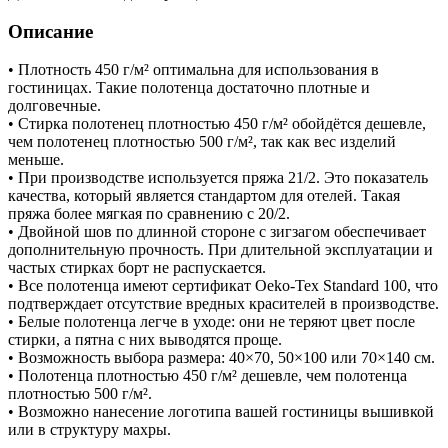
Описание
• Плотность 450 г/м² оптимальна для использования в
гостиницах. Такие полотенца достаточно плотные и
долговечные.
• Стирка полотенец плотностью 450 г/м² обойдётся дешевле,
чем полотенец плотностью 500 г/м², так как вес изделий
меньше.
• При производстве используется пряжа 21/2. Это показатель
качества, который является стандартом для отелей. Такая
пряжа более мягкая по сравнению с 20/2.
• Двойной шов по длинной стороне с зигзагом обеспечивает
дополнительную прочность. При длительной эксплуатации и
частых стирках борт не распускается.
• Все полотенца имеют сертификат Oeko-Tex Standard 100, что
подтверждает отсутствие вредных красителей в производстве.
• Белые полотенца легче в уходе: они не теряют цвет после
стирки, а пятна с них выводятся проще.
• Возможность выбора размера: 40×70, 50×100 или 70×140 см.
• Полотенца плотностью 450 г/м² дешевле, чем полотенца
плотностью 500 г/м².
• Возможно нанесение логотипа вашей гостиницы вышивкой
или в структуру махры.