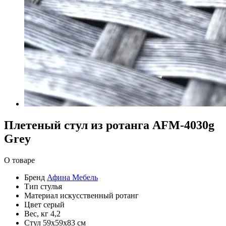
Плетеный стул из ротанга AFM-4030g
Grey
О товаре
Бренд
Афина Мебель
Тип
стулья
Материал
искусственный ротанг
Цвет
серый
Вес, кг
4,2
Стул
59х59х83 см