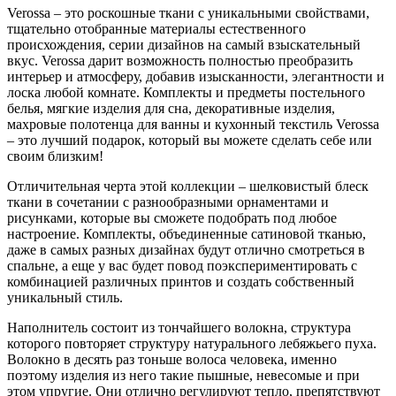
Verossa – это роскошные ткани с уникальными свойствами,
тщательно отобранные материалы естественного
происхождения, серии дизайнов на самый взыскательный
вкус. Verossa дарит возможность полностью преобразить
интерьер и атмосферу, добавив изысканности, элегантности и
лоска любой комнате. Комплекты и предметы постельного
белья, мягкие изделия для сна, декоративные изделия,
махровые полотенца для ванны и кухонный текстиль Verossa
– это лучший подарок, который вы можете сделать себе или
своим близким!
Отличительная черта этой коллекции – шелковистый блеск
ткани в сочетании с разнообразными орнаментами и
рисунками, которые вы сможете подобрать под любое
настроение. Комплекты, объединенные сатиновой тканью,
даже в самых разных дизайнах будут отлично смотреться в
спальне, а еще у вас будет повод поэкспериментировать с
комбинацией различных принтов и создать собственный
уникальный стиль.
Наполнитель состоит из тончайшего волокна, структура
которого повторяет структуру натурального лебяжьего пуха.
Волокно в десять раз тоньше волоса человека, именно
поэтому изделия из него такие пышные, невесомые и при
этом упругие. Они отлично регулируют тепло, препятствуют