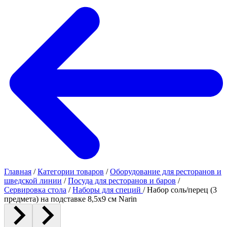
Главная
/
Категории товаров
/
Оборудование для ресторанов и
шведской линии
/
Посуда для ресторанов и баров
/
Сервировка стола
/
Наборы для специй
/
Набор соль/перец (3
предмета) на подставке 8,5х9 см Narin