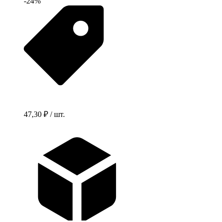
-24%
47,30 ₽ / шт.