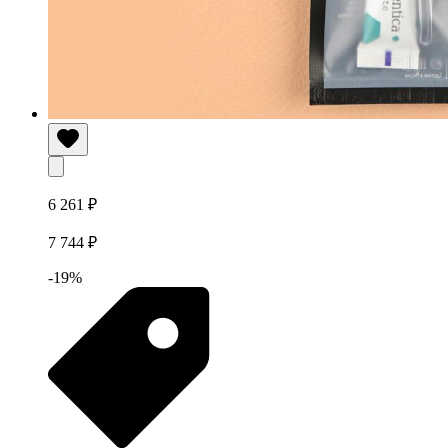
6 261 ₽
7 744 ₽
-19%