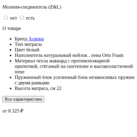
Молния-соединитель (Z&L)
нет
есть
О товаре
Бренд
Аскона
Тип
матрасы
Цвет
белый
Наполнитель
натуральный войлок
,
пена Orto Foam
Материал чехла
жаккард с противопожарной
пропиткой, стёганый на синтепоне и высокоэластичной
пене
Пружинный блок
усиленный блок независимых пружин
с двумя рамками
Высота матраса, см
22
Все характеристики
от 8 325 ₽