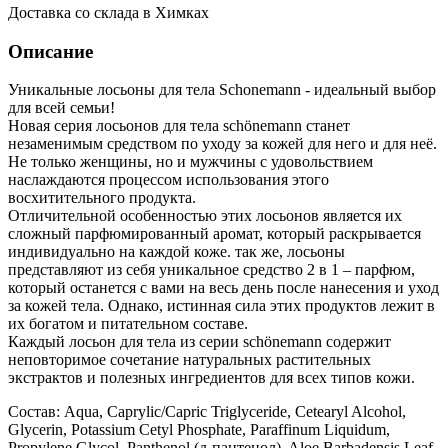
Доставка со склада в Химках
Описание
Уникальные лосьоны для тела Schonemann - идеальный выбор
для всей семьи!
Новая серия лосьонов для тела schönemann станет
незаменимым средством по уходу за кожей для него и для неё.
Не только женщины, но и мужчины с удовольствием
наслаждаются процессом использования этого
восхитительного продукта.
Отличительной особенностью этих лосьонов является их
сложный парфюмированный аромат, который раскрывается
индивидуально на каждой коже. так же, лосьоны
представляют из себя уникальное средство 2 в 1 – парфюм,
который останется с вами на весь день после нанесения и уход
за кожей тела. Однако, истинная сила этих продуктов лежит в
их богатом и питательном составе.
Каждый лосьон для тела из серии schönemann содержит
неповторимое сочетание натуральных растительных
экстрактов и полезных ингредиентов для всех типов кожи.
Состав: Aqua, Caprylic/Capric Triglyceride, Cetearyl Alcohol,
Glycerin, Potassium Cetyl Phosphate, Paraffinum Liquidum,
Propylene Glycol, Panthenol (д-пантенол), Aloe Barbadensis Leaf