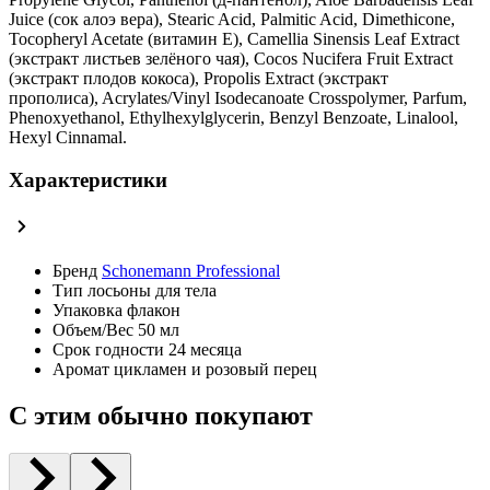
Juice (сок алоэ вера), Stearic Acid, Palmitic Acid, Dimethicone,
Tocopheryl Acetate (витамин Е), Camellia Sinensis Leaf Extract
(экстракт листьев зелёного чая), Cocos Nucifera Fruit Extract
(экстракт плодов кокоса), Propolis Extract (экстракт
прополиса), Acrylates/Vinyl Isodecanoate Crosspolymer, Parfum,
Phenoxyethanol, Ethylhexylglycerin, Benzyl Benzoate, Linalool,
Hexyl Cinnamal.
Характеристики
Бренд
Schonemann Professional
Тип
лосьоны для тела
Упаковка
флакон
Объем/Вес
50 мл
Срок годности
24 месяца
Аромат
цикламен и розовый перец
С этим обычно покупают