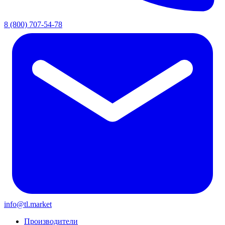
8 (800) 707-54-78
info@tl.market
Производители