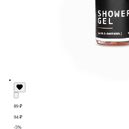
89 ₽
94 ₽
-5%