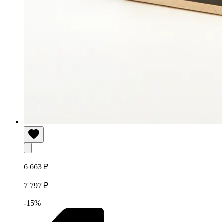
6 663 ₽
7 797 ₽
-15%