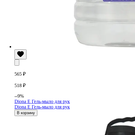
565 ₽
518 ₽
--9%
Diona E Гель-мыло для рук
Diona E Гель-мыло для рук
В корзину