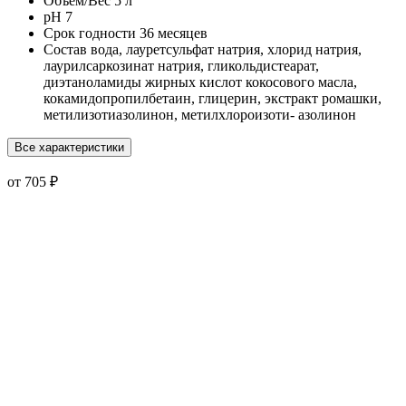
Объем/Вес
5 л
pH
7
Срок годности
36 месяцев
Состав
вода, лауретсульфат натрия, хлорид натрия,
лаурилсаркозинат натрия, гликольдистеарат,
диэтаноламиды жирных кислот кокосового масла,
кокамидопропилбетаин, глицерин, экстракт ромашки,
метилизотиазолинон, метилхлороизоти- азолинон
Все характеристики
от 705 ₽