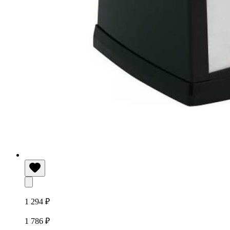
1 294 ₽
1 786 ₽