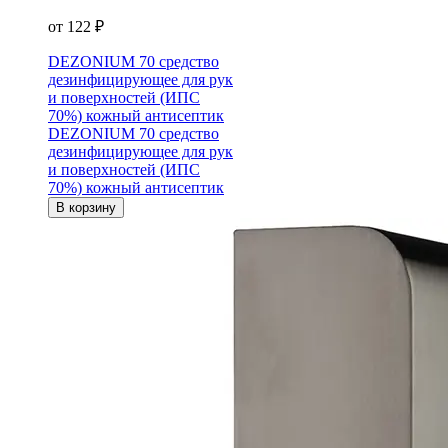
от 122 ₽
DEZONIUM 70 средство
дезинфицирующее для рук
и поверхностей (ИПС
70%) кожный антисептик
DEZONIUM 70 средство
дезинфицирующее для рук
и поверхностей (ИПС
70%) кожный антисептик
В корзину