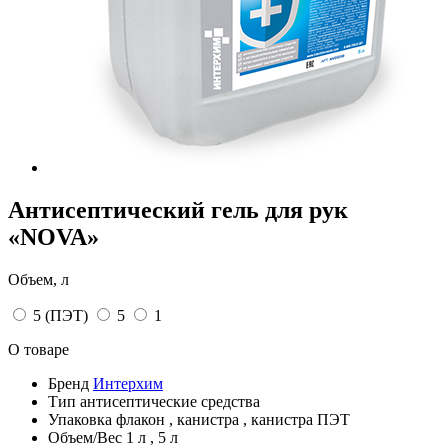
Антисептический гель для рук
«NOVA»
Объем, л
5 (ПЭТ)
5
1
О товаре
Бренд
Интерхим
Тип
антисептические средства
Упаковка
флакон
,
канистра
,
канистра ПЭТ
Объем/Вес
1 л
,
5 л