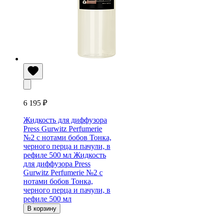
6 195 ₽
Жидкость для диффузора
Press Gurwitz Perfumerie
№2 с нотами бобов Тонка,
черного перца и пачули, в
рефиле 500 мл
Жидкость
для диффузора Press
Gurwitz Perfumerie №2 с
нотами бобов Тонка,
черного перца и пачули, в
рефиле 500 мл
В корзину