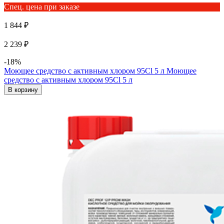
Спец. цена при заказе
1 844 ₽
2 239 ₽
-18%
Mоющее средство с активным хлором 95Cl 5 л
Mоющее
средство с активным хлором 95Cl 5 л
В корзину