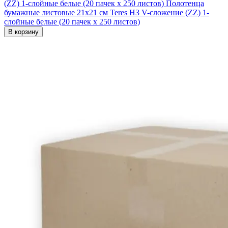
(ZZ) 1-слойные белые (20 пачек х 250 листов)
Полотенца
бумажные листовые 21х21 см Teres H3 V-сложение (ZZ) 1-
слойные белые (20 пачек х 250 листов)
В корзину