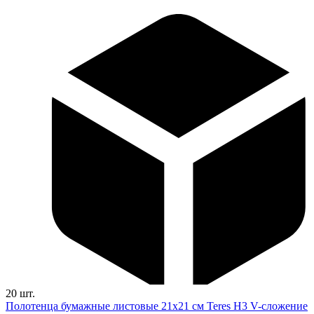
20 шт.
Полотенца бумажные листовые 21х21 см Teres H3 V-сложение