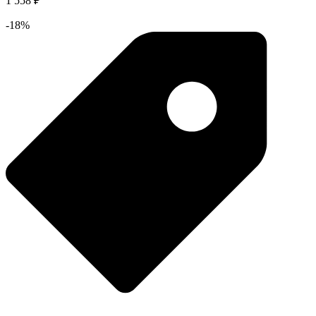
1 558 ₽
-18%