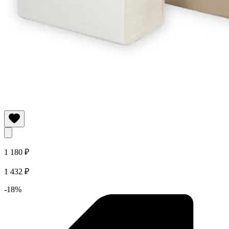
1 180 ₽
1 432 ₽
-18%